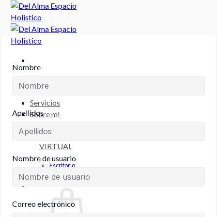
Saltar
al
contenido
Nombre
Inicio
Formaciones
Servicios
Apellidos
Sobre mi
CAMPUS
VIRTUAL
Nombre de usuario
Escritorio
Registro de Estudiante
Correo electrónico