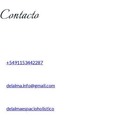
Contacto
+5491153442287
delalma.info@gmail.com
delalmaespacioholistico