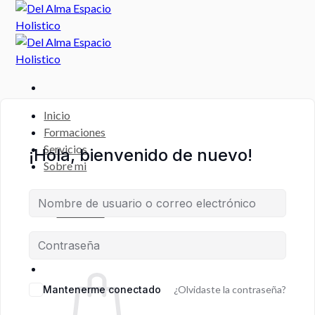
Saltar
al
contenido
Inicio
Formaciones
Servicios
¡Hola, bienvenido de nuevo!
Sobre mi
CAMPUS
VIRTUAL
Escritorio
Registro de Estudiante
Mantenerme conectado
¿Olvidaste la contraseña?