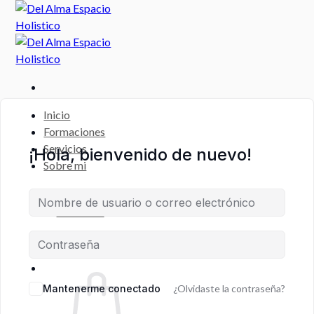
Saltar
al
contenido
Inicio
Formaciones
Servicios
¡Hola, bienvenido de nuevo!
Sobre mi
CAMPUS
VIRTUAL
Escritorio
Registro de Estudiante
Mantenerme conectado
¿Olvidaste la contraseña?