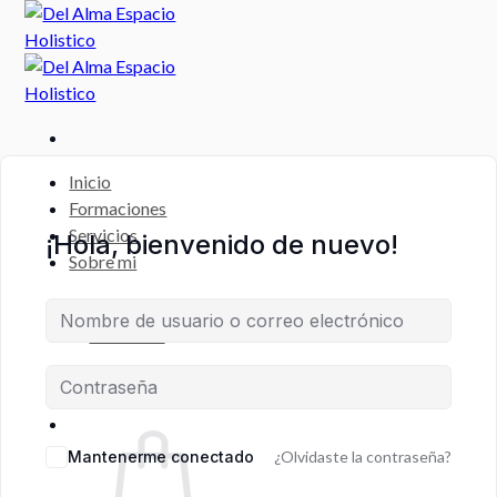
Saltar
al
contenido
Inicio
Formaciones
Servicios
¡Hola, bienvenido de nuevo!
Sobre mi
CAMPUS
VIRTUAL
Escritorio
Registro de Estudiante
Mantenerme conectado
¿Olvidaste la contraseña?