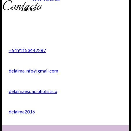
Contacto
Carrito
+5491153442287
delalma.info@gmail.com
delalmaespacioholistico
delalma2016