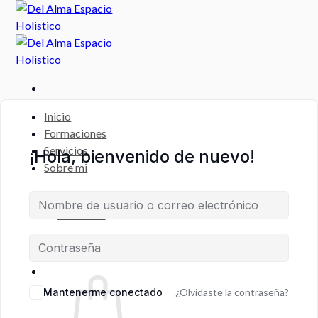
Saltar
al
contenido
Inicio
Formaciones
Servicios
¡Hola, bienvenido de nuevo!
Sobre mi
CAMPUS
VIRTUAL
Escritorio
Registro de Estudiante
Mantenerme conectado
¿Olvidaste la contraseña?